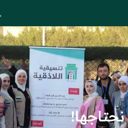
م
نحتاجها!